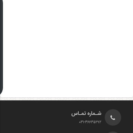
شـماره تمـاس
031-36635292