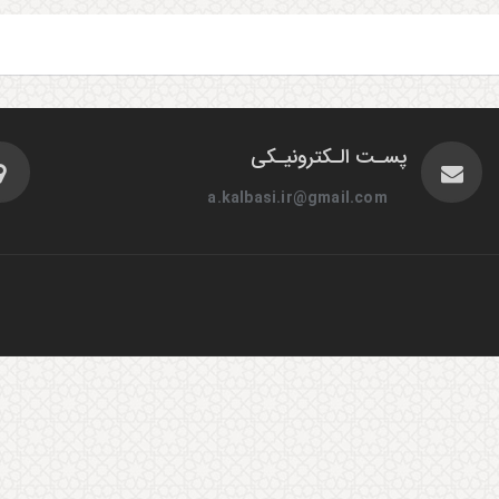
پسـت الـکترونیـکی
a.kalbasi.ir@gmail.com