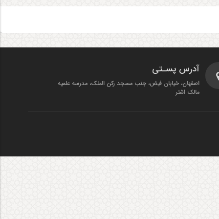
آدرس پسـتی
اصفهان، خیابان فیض، جنب مسجد رکن الملک، مدرسه علمیه
مالک اشتر