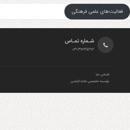
فعالیت‌های علمی فرهنگی
شـماره تمـاس
031-36635292
التماس دعا
مؤسسه تخصصی علامه کلباسی