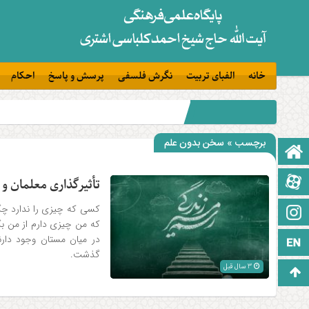
خانه
الفبای تربیت
نگرش فلسفی
پرسش و پاسخ
احکام
برچسب » سخن بدون علم
صفحه نخست
آپارات
تأثیرگذاری معلمان و 
کسی که چیزی را ندارد چگون
اینستاگرام
که من چیزی دارم از من ب
در میان مستان وجود دارن
زبان انگلیسی
گذشت.
3 سال قبل
برو بالا