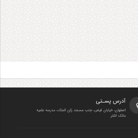
آدرس پسـتی
اصفهان، خیابان فیض، جنب مسجد رکن الملک، مدرسه علمیه
مالک اشتر