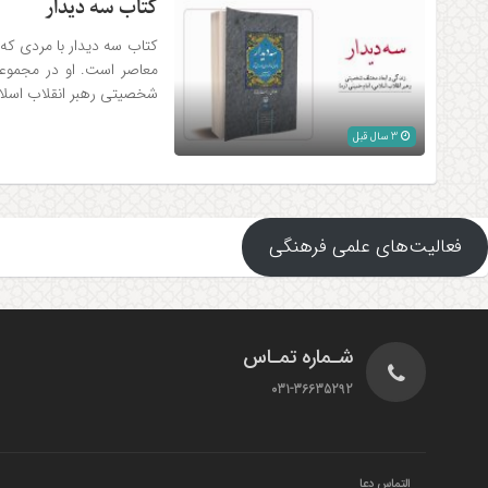
کتاب سه دیدار
کتاب سه دیدار با مردی که 
معاصر است. او در مجموعه 
شخصیتی رهبر انقلاب اسلام
3 سال قبل
فعالیت‌های علمی فرهنگی
شـماره تمـاس
031-36635292
التماس دعا