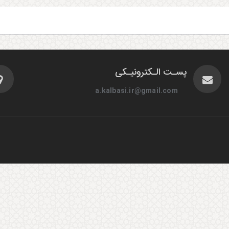
پسـت الـکترونیـکی
a.kalbasi.ir@gmail.com