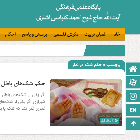
خانه
الفبای تربیت
نگرش فلسفی
پرسش و پاسخ
احکام
برچسب » حکم شک‌ در نماز
صفحه نخست
آپارات
حکم شک‌هاى باطل‌ ک
اگر یکى از شک‌هاى باطل‌ ک
اینستاگرام
شیرازی اگر یکى از شک‌هاى ب
قدرى فکر کند که شک پا بر ج
زبان انگلیسی
3 سال قبل
برو بالا