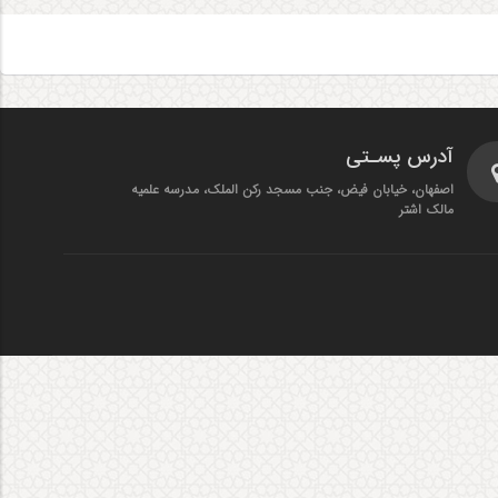
آدرس پسـتی
اصفهان، خیابان فیض، جنب مسجد رکن الملک، مدرسه علمیه
مالک اشتر