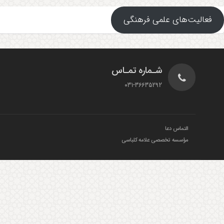
فعالیت‌های علمی فرهنگی
شـماره تمـاس
031-36635292
التماس دعا
مؤسسه تخصصی علامه کلباسی