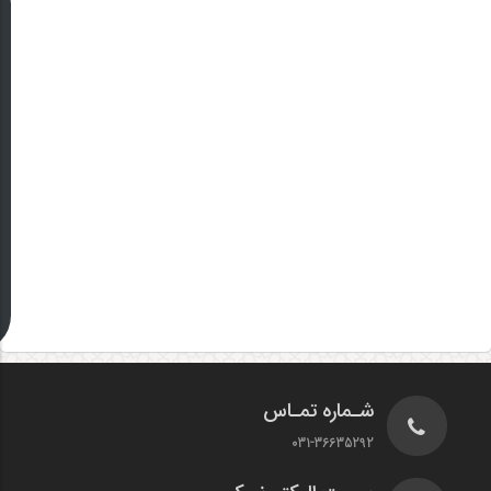
شـماره تمـاس
031-36635292