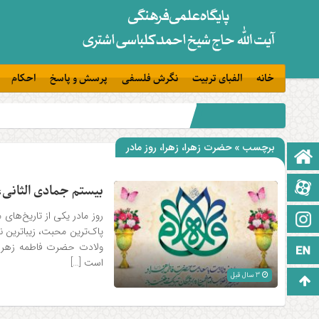
خانه
الفبای تربیت
نگرش فلسفی
پرسش و پاسخ
احکام
برچسب » حضرت زهرا، زهرا، روز مادر
صفحه نخست
آپارات
بیستم جمادی الثانی،
روز مادر یکی از تاریخ‌های 
اینستاگرام
پاک‌ترین محبت‌، زیباترین ن
ولادت حضرت فاطمه زهرا (
زبان انگلیسی
است […]
3 سال قبل
برو بالا