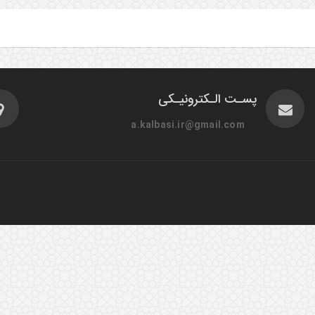
پسـت الـکترونیـکی
a.kalbasi.ir@gmail.com