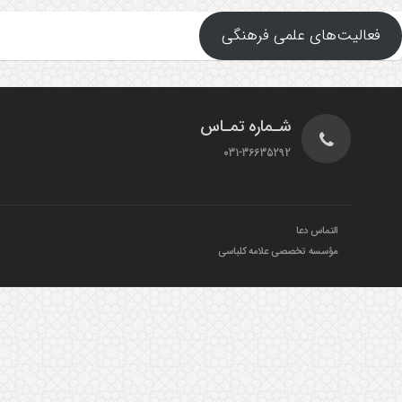
فعالیت‌های علمی فرهنگی
شـماره تمـاس
031-36635292
التماس دعا
مؤسسه تخصصی علامه کلباسی