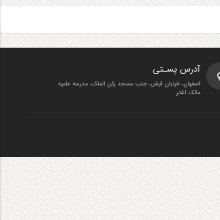
آدرس پسـتی
اصفهان، خیابان فیض، جنب مسجد رکن الملک، مدرسه علمیه
مالک اشتر