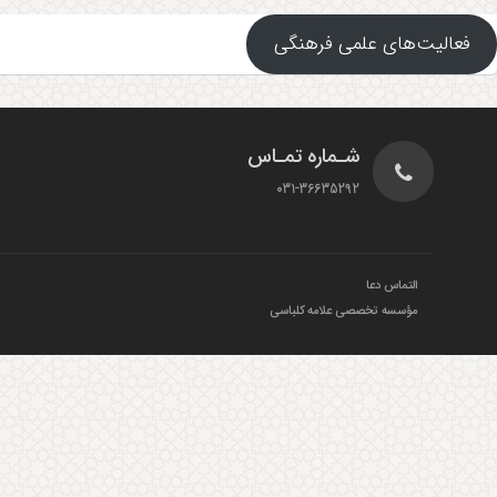
فعالیت‌های علمی فرهنگی
شـماره تمـاس
031-36635292
التماس دعا
مؤسسه تخصصی علامه کلباسی