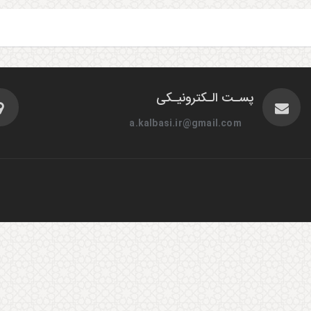
پسـت الـکترونیـکی
a.kalbasi.ir@gmail.com