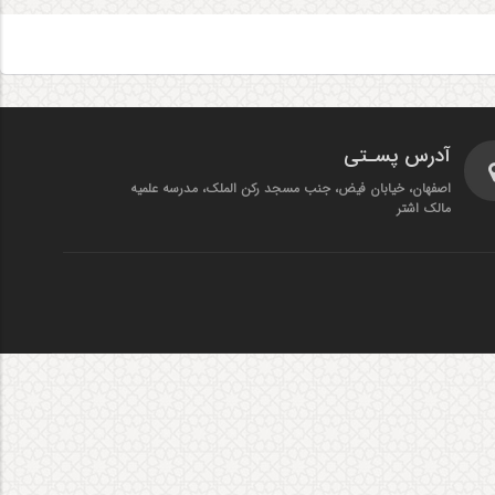
آدرس پسـتی
اصفهان، خیابان فیض، جنب مسجد رکن الملک، مدرسه علمیه
مالک اشتر