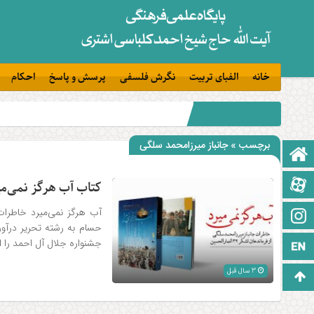
خانه
الفبای تربیت
نگرش فلسفی
پرسش و پاسخ
احکام
برچسب » جانباز میرزامحمد سلگی
صفحه نخست
آپارات
کتاب آب هرگز نمی‌می
اینستاگرام
جشنواره جلال آل احمد را ا
زبان انگلیسی
3 سال قبل
برو بالا