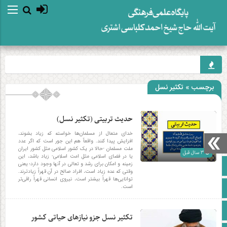
برچسب » تکثیر نسل
حدیث تربیتی (تکثیر نسل)
خدای متعال از مسلمان‌ها خواسته که زیاد بشوند،
افزایش پیدا کنند. واقعاً هم این جور است که اگر عدد
ملت مسلمان -حالا در یک کشور اسلامی مثل کشور ایران
3 سال قبل
یا در فضای اسلامی مثل امت اسلامی- زیاد باشد، این
صفحه نخست
زمینه و امکان برای رشد و تعالی در آنها وجود دارد؛ یعنی
وقتی که عده زیاد است، افراد صالح در آن قهراً زیادترند.
توانایی‌ها قهراً بیشتر است، نیروی انسانی قهراً راقی‌تر
آپارات
است.
اینستاگرام
تکثیر نسل جزو نیازهای حیاتی کشور