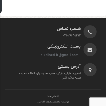
شـماره تمـاس
031-36635292
پسـت الـکترونیـکی
a.kalbasi.ir@gmail.com
آدرس پسـتی
اصفهان، خیابان فیض، جنب مسجد رکن الملک، مدرسه
علمیه مالک اشتر
التماس دعا
مؤسسه تخصصی علامه کلباسی