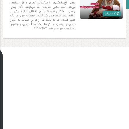
زبان انگلیسی
بعضی کج‌سلیقگی‌ها را متأسفانه آدم در داخل مشاهده
می‌کند -یک جایی خواندم- که می‌گویند «آقا! پیری
جمعیت اشکالی ندارد»! چطور اشکالی ندارد؟ یکی از
3 سال قبل
پُرفایده‌ترین ثروت‌های یک کشور، جمعیت جوان در یک
کشور است. که ما بحمدالله از اوایل انقلاب تا امروز
برخوردار بوده‌ایم و اگر بنا باشد بعداً برخوردار نباشیم،
یقیناً عقب خواهیم ماند. 1399/04/22