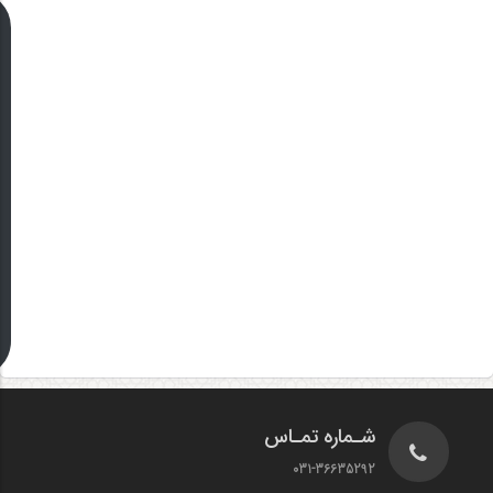
شـماره تمـاس
031-36635292