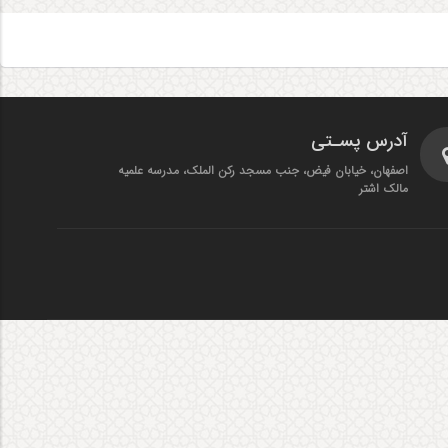
آدرس پسـتی
اصفهان، خیابان فیض، جنب مسجد رکن الملک، مدرسه علمیه
مالک اشتر