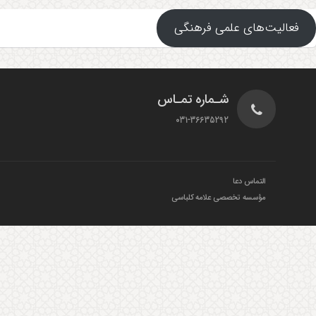
فعالیت‌های علمی فرهنگی
شـماره تمـاس
031-36635292
التماس دعا
مؤسسه تخصصی علامه کلباسی