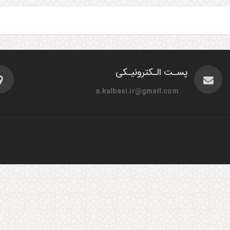
پسـت الـکترونیـکی
a.kalbasi.ir@gmail.com