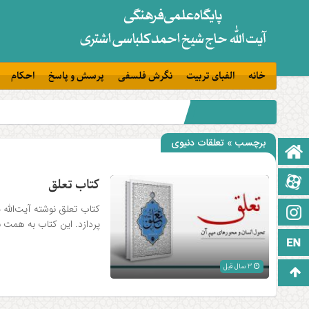
خانه
الفبای تربیت
نگرش فلسفی
پرسش و پاسخ
احکام
برچسب » تعلقات دنیوی
صفحه نخست
آپارات
کتاب تعلق
کتاب تعلق نوشته آیت‌اللّ
اینستاگرام
پردازد. این کتاب به همت
زبان انگلیسی
3 سال قبل
برو بالا