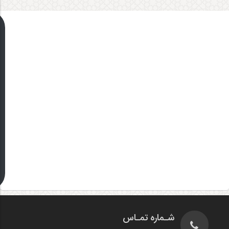
شـماره تمـاس