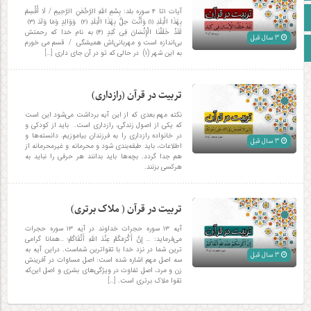
آیات ۱تا ۴ سوره بلد: بِسْمِ اللَّهِ الرَّحْمَٰنِ الرَّحِیمِ / لَا أُقْسِمُ
اینستاگرام
بِهَٰذَا الْبَلَدِ ﴿١﴾ وَأَنْتَ حِلٌّ بِهَٰذَا الْبَلَدِ ﴿٢﴾ وَوَالِدٍ وَمَا وَلَدَ ﴿٣﴾
لَقَدْ خَلَقْنَا الْإِنْسَانَ فِی کَبَدٍ ﴿۴﴾ به نام خدا که رحمتش
3 سال قبل
بی‌اندازه است و مهربانی‌اش همیشگی / قسم می خورم
زبان انگلیسی
به این شهر (۱) در حالی که تو در آن جای داری […]
تربیت در قرآن (رازداری)
نکته مهم بعدی که از این آیه برداشت می‌شود این است
که يكى از اصول زندگى، رازدارى است. باید از كودكى و
در خانواده رازدارى را به فرزندان بياموزيم. دانسته‌ها و
3 سال قبل
اطلاعات، بايد طبقه‌بندى شود و محرمانه و غيرمحرمانه از
هم جدا گردد. بچه‌ها باید بدانند هر حرفی را نباید به
هرکسی بزنند.
تربیت در قرآن ( ملاک برتری)
آیه ۱۳ سوره حجرات خداوند در آیه ۱۳ سوره حجرات
می‌فرماید: … إِنَّ أَکْرَمَکُمْ عِنْدَ اللَّهِ أَتْقَاکُمْ؛ …همانا گرامی
ترین شما در نزد خدا با تقواترین شماست. دراین آیه به
3 سال قبل
سه اصل مهم اشاره شده است: اصل مساوات در آفرینش
زن و مرد، اصل تفاوت در ویژگى‌هاى بشرى و اصل این‌که
تقوا ملاک برترى است. […]