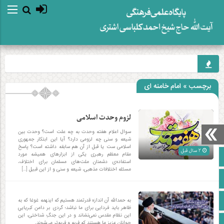
برچسب » امام خامنه ای
لزوم وحدت اسلامی
سوال اعلام هفته وحدت به چه علت است؟ وحدت بین
شیعه و سنی چه لزومی دارد؟ آیا این ابتکار جمهوری
اسلامی ست یا قبل از آن هم سابقه داشته است؟ پاسخ
2 سال قبل
مقام معظم رهبری یکی از ابزارهای همیشه مورد
صفحه نخست
استفاده‌ی دشمنان ملت‌های مسلمان برای اختلاف،
مسئله‌ اختلافات مذهبی، شیعه و سنی و از این قبیل […]
آپارات
اینستاگرام
به حمدالله آن اندازه قدرتمند هستیم که اینهمه غوغا که به
ظاهر باید فردایی برای ما نباشد؛ گردی بر دامن کبریاییِ
این نظام مقدس نمی‌نشاند و در این جنگِ شناختی، این
زبان انگلیسی
جوانان عزیز ما هستند که فربه و فربه‌تر می‌شوند.