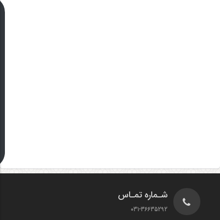
شـماره تمـاس
031-36635292