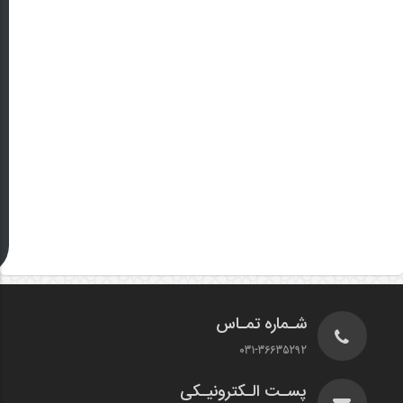
شـماره تمـاس
031-36635292
پسـت الـکترونیـکی