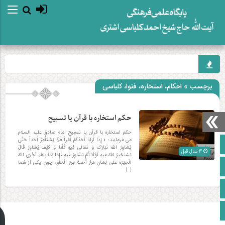
برچسب » احکام، استخاره، فتوا، کلباسی
حکم استخاره با قرآن یا تسبیح
حکم استخاره با قرآن یا تسبیح امام صادق علیه السلام
می فرمایند: « إِذَا أَرَادَ أَحَدُکُمْ أَمْراً فَلَا یَسْتَأْمِرْ أَحَداً حَتَّی
صفحه نخست
یُشَاوِرَ اللَّهَ تَبَارَکَ وَ تَعَالَی فِیهِ قُلْنَا وَ کَیْفَ یُشَاوِرُ قَالَ
3 سال قبل
یَسْتَخِیرُ اللَّهَ فِیهِ أَوَّلًا ثُمَّ یُشَاوِرُ فِیهِ فَإِذَا بَدَأَ بِاللَّهِ أَجْرَی اللَّهُ
الْخِیَرَهَ عَلَی لِسَانِ مَنْ أَحَبَّ مِنَ الْخَلْقِ؛ چون یکی از شما
آپارات
[…]
اینستاگرام
زبان انگلیسی