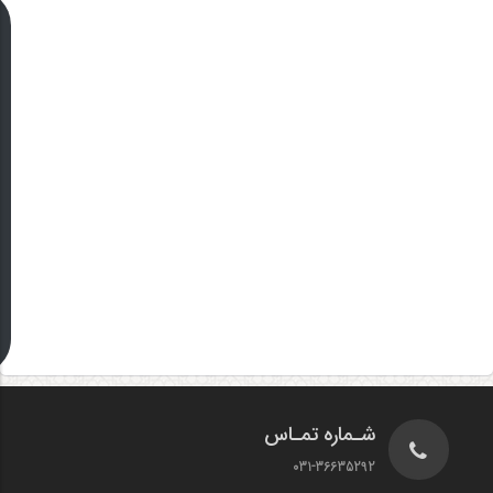
شـماره تمـاس
031-36635292