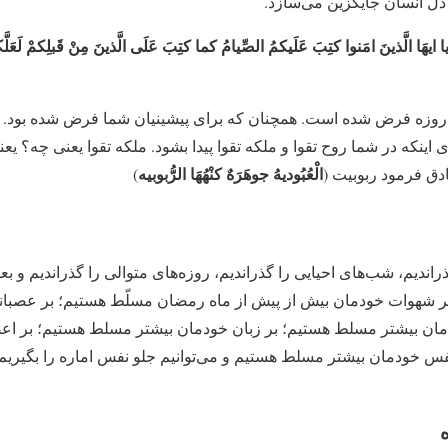
دل انسان جایگزین می‌سازد.
ا ایهَا الَّذینَ امَنوا کتِبَ عَلَیکمُ الصِّیامُ کما کتِبَ عَلَی الَّذینَ مِنْ قَبلِکمْ لَعَلَّک
ا روزه فرض شده است. همچنان که برای پیشینیان شما فرض شده بود. 
ای اینکه در شما روح تقوا و ملکه تقوا پیدا بشود. ملکه تقوا یعنی چه؟ ی
الْعُبُودیهُ جوهَرَهٌ کنْهُهَا الرُّبوبیه
 فرمود ربوبیت‏ (
)
اندیم، شب‌های احیایی را گذراندیم، روزه‌های متوالی را گذراندیم و بع
 شهوات خودمان بیش از پیش از ماه رمضان مسلّط هستیم؛ بر عصبانی
ان بیشتر مسلط هستیم؛ بر زبان خودمان بیشتر مسلط هستیم؛ بر اعض
فس خودمان بیشتر مسلط هستیم و می‌توانیم جلو نفس اماره را بگیریم