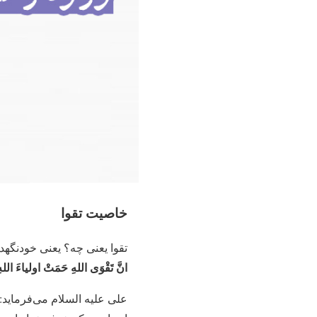
خاصیت تقوا
تقوا یعنی چه؟ یعنی خودنگه
انَّ تَقْوَی اللهِ حَمَتْ اولیاءَ اللهِ 
علی علیه السلام می‌فرماید