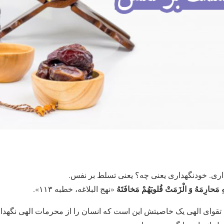
داری. خودنگهداری یعنی چه؟ یعنی تسلط بر نفس.
مَحارِمَهُ وَ الْزَمَتْ قُلوبَهُمْ مَخافَتَهُ‏
«نهج البلاغه، خطبه ۱۱۳».
: تقوای الهی یک خاصیتش این است که انسان را از محرمات الهی نگه