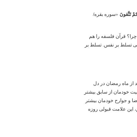
مْ تَتَّقونَ‏
«سوره بقره/
چرا؟ قرآن فلسفه را هم
عنی‏ تسلط بر نفس. تسلط بر
د از ماه رمضان در دل
ت خودمان از سابق بیشتر
ا و جوارح خودمان بیشتر
، این علامت قبولی روزه