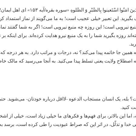
در قرآن آمده است: یا ایهَا الَّذینَ امَنُوا اسْتَعینوا
یرید. این تعبیر خیلی عجیب است! به ما می‌گویند از نماز استمداد کن،
منبع نیرویی است! این روزه چه منبع نیرویی است! اگر به شما گفتند نماز 
ته‌اند روزه بگیرید شما را به یک منبع نیرو هدایت کرده‌اند. برای اینکه
ید.
ه همین جا خاتمه پیدا می‌کند؟ نه، درجات و مراتب دارد. به هر درجه ک
 به اصطلاح ولایت یعنی تسلط پیدا می‌کنید. به آنجا می‌رسید که مالک 
ت؟ بله، یک انسان مستجاب الدعوه -لااقل درباره خودتان- می‌شوید. حتی
ت کنید.
ه، اما این بالاتر، برای فهم‌ها و فکرهای ما خیلی زیاد است، خیلی از اشخا
ی خدا و تذلّل، در اثر این که صراط عبودیت را طی کرده است، برسد به 