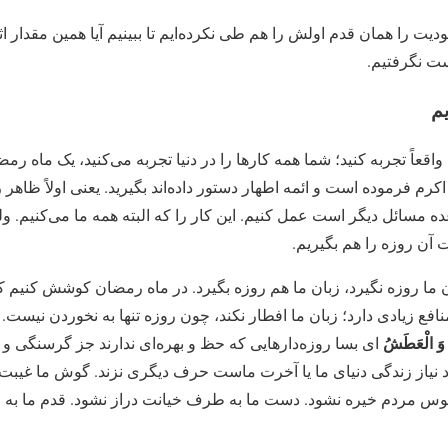
بودیت را همان قدم اولش را هم طی نکرده‏‌ایم تا ببینیم آیا همین مقدار
ت نگرفتیم.
یم
قعاً تجربه کنید؛ شما همه کارها را در دنیا تجربه می‌کنید، یک ماه رمض
کرم فرموده است و ائمه اطهار دستور داده‌اند بگیرید. یعنی اولاً ظاهر
 مسائل دیگر است عمل کنیم. این کار را که البته همه ما می‌کنیم. ول
آن روزه را هم بگیریم.
ان ما روزه نگیرد، زبان ما هم روزه بگیرد. در ماه رمضان کوشش کنیم ک
نافع زیادی دارد؛ زبان ما افطار نکند، چون روزه تنها به نخوردن نیست. 
 وَ الْعَطَشُ‏
ای بسا روزه‌دارهایی که حظ و بهره‌ای ندارند جز گرسنگی و ت
 نیاز زندگی دنیای ما یا آخرت ماست حرف دیگری نزند. گوش ما غیبت 
وس مردم خیره نشود. دست ما به طرف خیانت دراز نشود. قدم ما به 