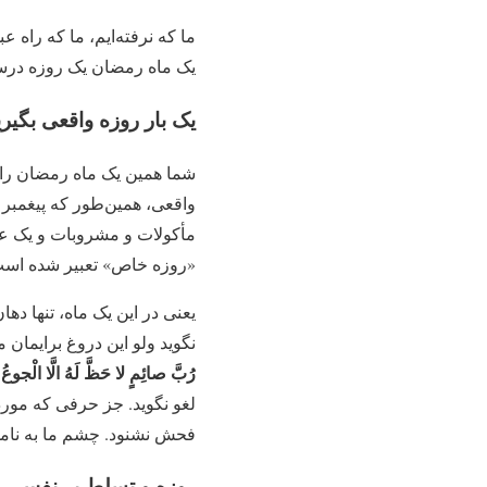
ما که نرفته‌ایم، ما که راه ع
یک ماه رمضان یک روزه درس
یک بار روزه واقعی بگیر
شما همین یک ماه رمضان را وا
واقعی، همین‌طور که پیغمبر ا
مأکولات و مشروبات و یک عده
«روزه خاص» تعبیر شده است 
یعنی در این یک ماه، تنها ده
نگوید ولو این دروغ برایمان م
رُبَّ صائِمٍ لا حَظَّ لَهُ الَّا الْجوعُ
لغو نگوید. جز حرفی که مورد
فحش نشنود. چشم ما به نام
روزه و تسلط بر نفس