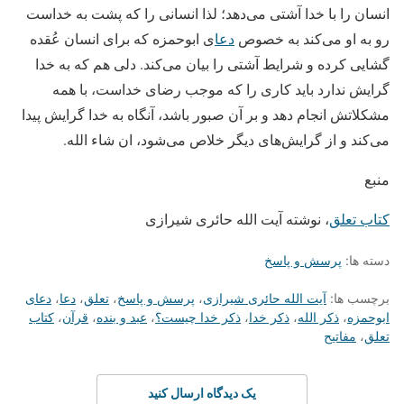
انسان را با خدا آشتی می‌دهد؛ لذا انسانی را که پشت به خداست
رو به او می‌کند به خصوص
دعا
ی ابوحمزه که برای انسان عُقده
گشایی کرده و شرایط آشتی را بیان می‌کند. دلی هم که به خدا
گرایش ندارد باید کاری را که موجب رضای خداست، با همه
مشکلاتش انجام دهد و بر آن صبور باشد، آنگاه به خدا گرایش پیدا
می‌کند و از گرایش‌های دیگر خلاص می‌شود، ان شاء الله.
منبع
کتاب تعلق
، نوشته آیت الله حائری شیرازی
دسته ها:
پرسش و پاسخ
برچسب ها:
آیت الله حائری شیرازی
،
پرسش و پاسخ
،
تعلق
،
دعا
،
دعای
ابوحمزه
،
ذکر الله
،
ذکر خدا
،
ذکر خدا چیست؟
،
عبد و بنده
،
قرآن
،
کتاب
تعلق
،
مفاتیح
یک دیدگاه ارسال کنید