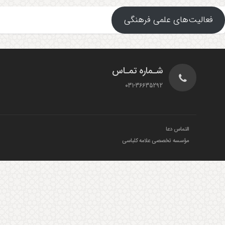
فعالیت‌های علمی فرهنگی
شـماره تمـاس
031-36635292
التماس دعا
مؤسسه تخصصی علامه کلباسی