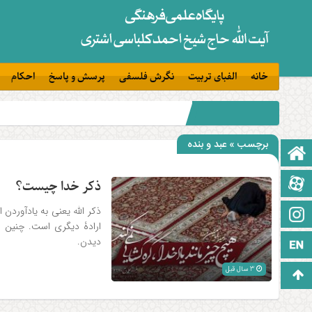
خانه
الفبای تربیت
نگرش فلسفی
پرسش و پاسخ
احکام
برچسب » عبد و بنده
صفحه نخست
آپارات
ذکر خدا چیست؟
ذکر الله یعنی به یادآوردن
اینستاگرام
ارادۀ دیگری است. چنین فر
دیدن.
زبان انگلیسی
3 سال قبل
برو بالا