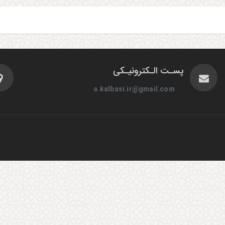
پسـت الـکترونیـکی
a.kalbasi.ir@gmail.com