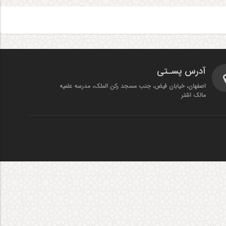
آدرس پسـتی
اصفهان، خیابان فیض، جنب مسجد رکن الملک، مدرسه علمیه
مالک اشتر