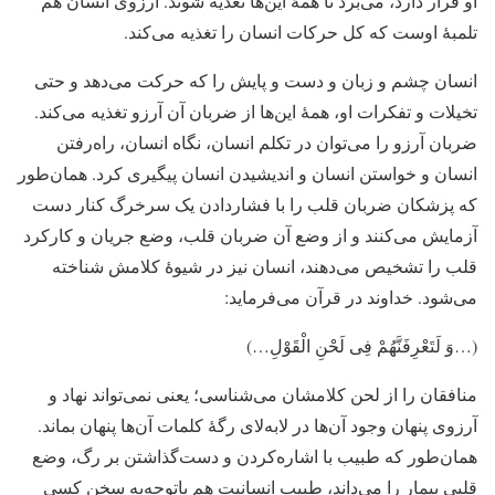
او قرار دارد، می‌برد تا همهٔ این‌ها تغذیه شوند. آرزوی انسان هم
تلمبهٔ اوست که کل حرکات انسان را تغذیه می‌کند.
انسان چشم و زبان و دست و پایش را که حرکت می‌دهد و حتی
تخیلات و تفکرات او، همهٔ این‌ها از ضربان آن آرزو تغذیه می‌کند.
ضربان آرزو را می‌توان در تکلم انسان، نگاه انسان، راه‌رفتن
انسان و خواستن انسان و اندیشیدن انسان پیگیری کرد. همان‌طور
که پزشکان ضربان قلب را با فشاردادن یک سرخرگ کنار دست
آزمایش می‌کنند و از وضع آن ضربان قلب، وضع جریان و کارکرد
قلب را تشخیص می‌دهند، انسان نیز در شیوهٔ کلامش شناخته
می‌شود. خداوند در قرآن می‌فرماید:
(…وَ لَتَعْرِفَنَّهُمْ فِی لَحْنِ الْقَوْلِ…)
منافقان را از لحن کلامشان می‌شناسی؛ یعنی نمی‌تواند نهاد و
آرزوی پنهان وجود آن‌ها در لابه‌لای رگهٔ کلمات آن‌ها پنهان بماند.
همان‌طور که طبیب با اشاره‌کردن و دست‌گذاشتن بر رگ، وضع
قلبی بیمار را می‌داند، طبیب انسانیت هم باتوجه‌به سخن کسی