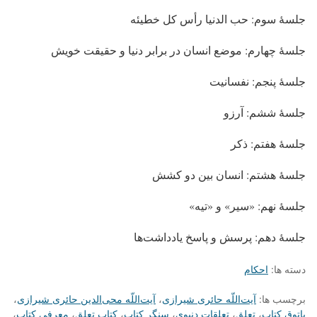
جلسهٔ سوم: حب الدنیا رأس کل خطیئه
جلسهٔ چهارم: موضع انسان در برابر دنیا و حقیقت خویش
جلسهٔ پنجم: نفسانیت
جلسهٔ ششم: آرزو
جلسهٔ هفتم: ذکر
جلسهٔ هشتم: انسان بین دو کشش
جلسهٔ نهم: «سیر» و «تیه»
جلسهٔ دهم: پرسش و پاسخ یادداشت‌ها
دسته ها:
احکام
برچسب ها:
آیت‌اللّه حائری شیرازی
،
آیت‌اللّه محی‌الدین حائری شیرازی
،
پاتوق کتاب
،
تعلق
،
تعلقات دنیوی
،
سنگر کتاب
،
کتاب تعلق
،
معرفی کتاب
،