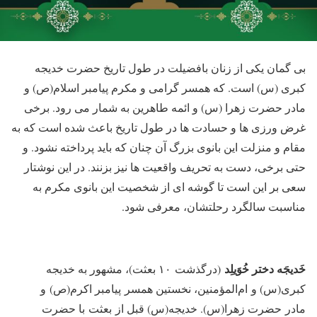
بی گمان یکی از زنان بافضیلت در طول تاریخ حضرت خدیجه
کبری (س) است. که همسر گرامی و مکرم پیامبر اسلام(ص) و
مادر حضرت زهرا (س) و ائمه طاهرین به شمار می رود. برخی
غرض ورزی ها و حسادت ها در طول تاریخ باعث شده است که به
مقام و منزلت این بانوی بزرگ آن چنان که باید پرداخته نشود. و
حتی برخی، دست به تحریف واقعیت ها نیز بزنند. در این نوشتار
سعی بر این است تا گوشه ای از شخصیت این بانوی مکرم به
مناسبت سالگرد رحلتشان، معرفی شود.
خَدیجَه دختر خُوَیلِد
(درگذشت ۱۰ بعثت)، مشهور به خدیجه
کبری(س) و ام‌المؤمنین، نخستین همسر پیامبر اکرم(ص) و
مادر حضرت زهرا(س). خدیجه(س) قبل از بعثت با حضرت