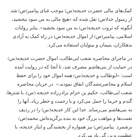
کمک‌های مالی حضرت خدیجه(س) موجب غنای پیامبر(ص) شد.
از رسول خدا(ص) نقل شده که «هیچ مالی به من سود نبخشید،
آنگونه که ثروت خدیجه(س) به من سود بخشید». بنابر روایات
اسلامی، پیامبر(ص) از اموال خدیجه(س) در راه کمک به آزادی
بدهکاران، یتیمان و بینوایان استفاده می‌کرد.
در ماجرای محاصره شعب ابی‌طالب، اموال حضرت خدیجه(س)
در حمایت از بنی‌هاشم مصرف شد، تا آنجا که در روایت آمده
است: «‌ابوطالب و خدیجه(س) همه اموال خود را برای حفظ
اسلام و محاصره‌شدگان انفاق نمودند.» در جریان محاصره
شعب ابی‌طالب، حکیم بن حزام برادرزاده خدیجه (س)، با شترها،
گندم و خرما را حمل می‌کرد و با زحمت و خطر زیاد، آنها را
به بنی‌هاشم می‌رساند. خدا این کار خدیجه(س) را در ردیف
نعمت‌ها و مواهب بزرگ خود به بنده برگزیده‌اش محمد(ص)
برشمرد. پیامبر(ص) نیز همواره از بخشندگی و ایثار خدیجه، با
عظمت و بزرگی یاد می‌کرد.